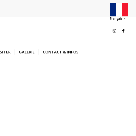
Français
▼
ISITER
GALERIE
CONTACT & INFOS
plus beaux
légance se
noubliable.
ion
rtes d’un domaine
hes pour un week-end
estueuse.
nt suspendu dans un