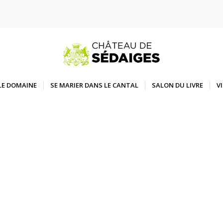
LE DOMAINE
SE MARIER DANS LE CANTAL
SALON DU LIVRE
V
ous un évènement exceptionnel
dans l’un des 
d’Auvergne, où raffinement, authenticité et é
 pour faire de votre célébration un moment i
lébrez votre union dans un château d’except
ards, au cœur de l’Auvergne, le Château de Sédaiges vous ouvre les po
authentique où charme, nature et raffinement se rencontrent.
s emblématiques et de son parc arboré, le château accueille vos proc
eurs jours de célébration, dans une atmosphère à la fois intime et maj
ire, célébration familiale ou renouvellement de vœux : vivez un mome