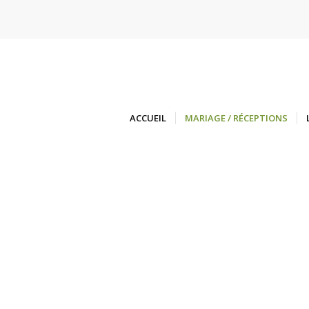
ACCUEIL
MARIAGE / RÉCEPTIONS
Offrez-v
châteaux 
conjuguent
Cé
À l’abri des reg
Entouré de ses tour
ou plusi
Mariage, anniversa